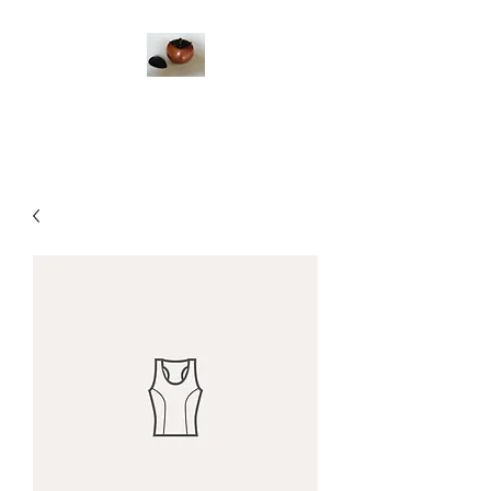
イソダ器物