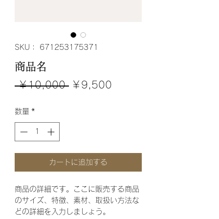
SKU： 671253175371
商品名
通
セ
 ￥10,000 
￥9,500
常
ー
数量
*
価
ル
格
価
格
カートに追加する
商品の詳細です。ここに販売する商品
のサイズ、特徴、素材、取扱い方法な
どの詳細を入力しましょう。