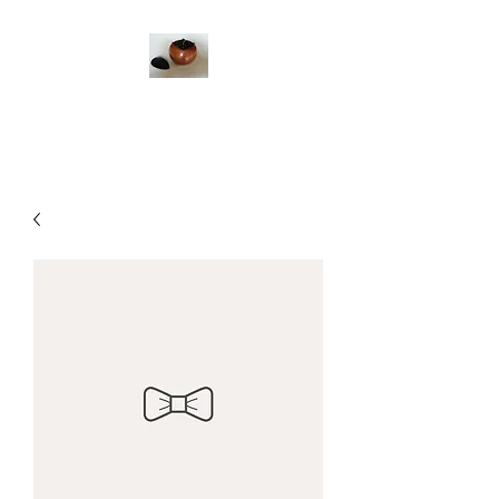
イソダ器物